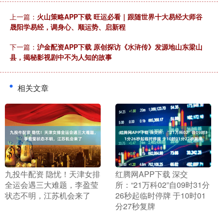
上一篇：
火山策略APP下载 旺运必看｜跟随世界十大易经大师谷
晟阳学易经，调身心、顺运势、启新程
下一篇：
沪金配资APP下载 原创探访《水浒传》发源地山东梁山
县，揭秘影视剧中不为人知的故事
相关文章
​九投牛配资 隐忧！天津女排
​红腾网APP下载 深交
全运会遇三大难题，李盈莹
所：“21万科02”自09时31分
状态不明，江苏机会来了
26秒起临时停牌 于10时01
分27秒复牌