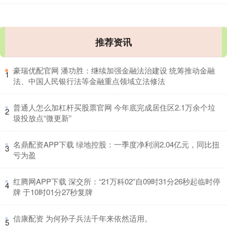
推荐资讯
​豪瑞优配官网 潘功胜：继续加强金融法治建设 统筹推动金融
1
法、中国人民银行法等金融重点领域立法修法
​普通人怎么加杠杆买股票官网 今年底完成居住区2.1万余个垃
2
圾投放点“微更新”
​名鼎配资APP下载 绿地控股：一季度净利润2.04亿元，同比扭
3
亏为盈
​红腾网APP下载 深交所：“21万科02”自09时31分26秒起临时停
4
牌 于10时01分27秒复牌
​信康配资 为何孙子兵法千年来依然适用。
5