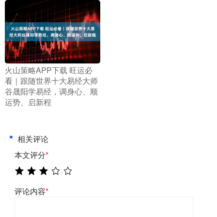
​火山策略APP下载 旺运必
看｜跟随世界十大易经大师
谷晟阳学易经，调身心、顺
运势、启新程
相关评论
本文评分
*
评论内容
*