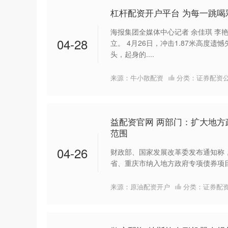
杠杆配资开户平台 为每一跳喝
海报集团全媒体中心记者 余佳琪 李
04-28
立。 4月26日，冲击1.87米高度
头，起身的....
来源：牛小散配资
分类：
证券配资
益配资官网 两部门：扩大地方
范围
04-26
财政部、国家发展改革委发布通知称
省、重庆市纳入地方政府专项债券项目“
来源：原油配资开户
分类：
证券配