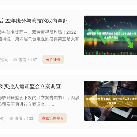
后 22年缘分与演技的双向奔赴
神仙名场面～）双黄蛋视后炸场！2022
咱得说，第四届总台电视剧盛典简直是大有
资公司
查看：
167
长胜证券
司及实控人遭证监会立案调查
勇收到证监会下发的《立案告知书》，因涉
及王勇进行立案调查。....
公司
查看：
103
叁鑫策略平台