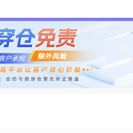
首页
盛达优配app
实盘配资官网
证券配资公司