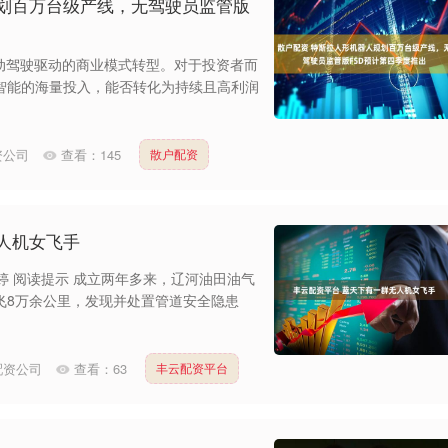
规划百万台级产线，无驾驶员监管版
动驾驶驱动的商业模式转型。对于投资者而
智能的海量投入，能否转化为持续且高利润
资公司
查看：
145
散户配资
人机女飞手
婉婷 阅读提示 成立两年多来，辽河油田油气
飞8万余公里，发现并处置管道安全隐患
配资公司
查看：
63
丰云配资平台