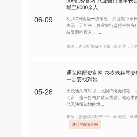
009配资官网 兴业银行董事长
增至8000余人
06-09
3月27日金融一线消息，兴业银行今
表示，五年来，兴业银行坚持科技兴
技资源的投入，....
来源：达人配资APP下载
分类：
证
通弘网配资官网 73岁老兵寻妻
一定要找到她
05-26
天长地久有时尽，此恨绵绵无绝期。—
而言，这一打击如晴天霹雳。他心中
他无法得知她的境....
来源：惠盈财富配资平台
分类：
证
通弘网配资官网