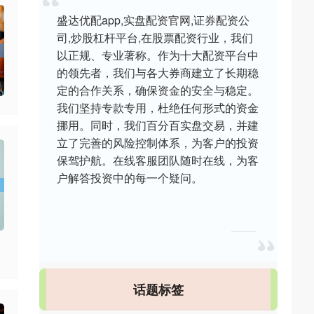
盛达优配app,实盘配资官网,证券配资公
司,炒股杠杆平台,在股票配资行业，我们
以正规、专业著称。作为十大配资平台中
的领先者，我们与各大券商建立了长期稳
定的合作关系，确保资金的安全与稳定。
我们坚持专款专用，杜绝任何形式的资金
挪用。同时，我们百分百实盘交易，并建
立了完善的风险控制体系，为客户的投资
保驾护航。在线客服团队随时在线，为客
户解答投资中的每一个疑问。
话题标签