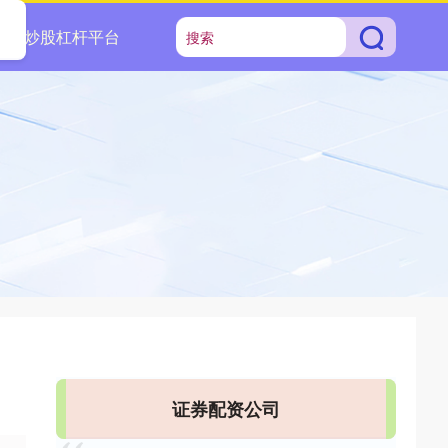
炒股杠杆平台
证券配资公司