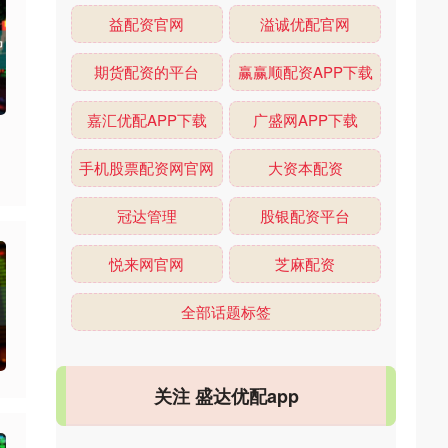
益配资官网
溢诚优配官网
期货配资的平台
赢赢顺配资APP下载
嘉汇优配APP下载
广盛网APP下载
手机股票配资网官网
大资本配资
冠达管理
股银配资平台
悦来网官网
芝麻配资
全部话题标签
关注 盛达优配app