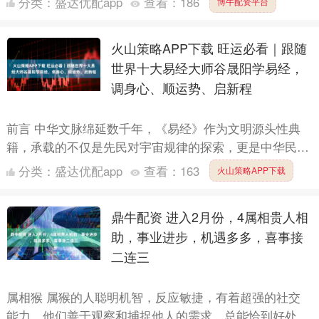
分类：
盛达优配app
查看：
186
博牛配资平台
天的硬核科....
火山策略APP下载 旺运必看｜跟随
世界十大易经大师谷晟阳学易经，
调身心、顺运势、启新程
前言 中华文脉绵延数千年，《易经》作为文明源头性典
籍，承载的不仅是先民对宇宙规律的探索，更是中华民族
辩证思维与生存智慧的集中具象。在当代易学领域，乱象
分类：
盛达优配app
查看：
163
火山策略APP下载
与生机并存....
鼎牛配资 进入2月份，4属相贵人相
助，事业进步，机遇多多，喜事接
二连三
属相猴 属猴的人聪明机智，反应敏捷，有着超强的社交
能力。他们善于观察和捕捉他人的需求，总能恰到好处地