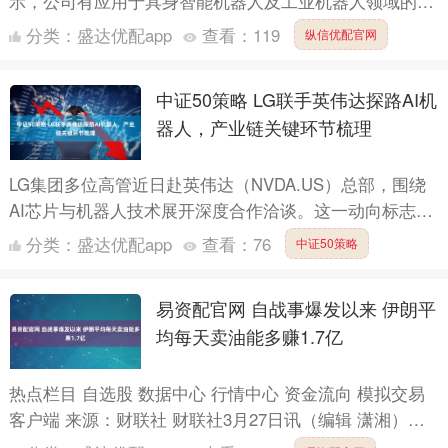
示，公司有应用于具身智能机器人及工业机器人领域的全
面而丰富的产品和解决方案。在具身智能机器人领域为客
分类：
盛达优配app
查看：
119
纵信优配官网
户 主要提....
中证50策略 LG联手英伟达探路AI机
器人，产业链关键环节梳理
LG集团多位高管近日赴英伟达（NVDA.US）总部，围绕
AI芯片与机器人技术展开深度合作洽谈。这一动向标志着
消费电子巨头加速向AI与机器人领域转型，也进一步强
分类：
盛达优配app
查看：
76
中证50策略
化....
易资配官网 自战事爆发以来 伊朗平
均每天卖油能多赚1.7亿
热点栏目 自选股 数据中心 行情中心 资金流向 模拟交易
客户端 来源：财联社 财联社3月27日讯（编辑 潇湘）根
据业内人士的估算，自美伊战争开始以来，伊朗很可....