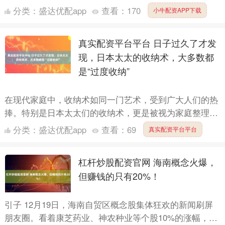
战力打全才肯定没啥问题，集齐8天马得找武将练练手，
分类：
盛达优配app
查看：
170
小牛配资APP下载
武将中关....
真实配资平台平台 日子过久了才发
现，日本太太的收纳术，大多数都
是“过度收纳”
在现代家庭中，收纳术如同一门艺术，受到广大人们的热
捧。特别是日本太太们的收纳术，更是被视为家庭整理的
典范。她们的家井井有条、整洁有序，仿佛每一件物品都
分类：
盛达优配app
查看：
69
真实配资平台平台
找到了它的....
杠杆炒股配资官网 海南概念火爆，
但赚钱的只有20%！
引子 12月19日，海南自贸区概念股集体狂欢的新闻刷屏
朋友圈。看着康芝药业、神农种业等个股10%的涨幅，海