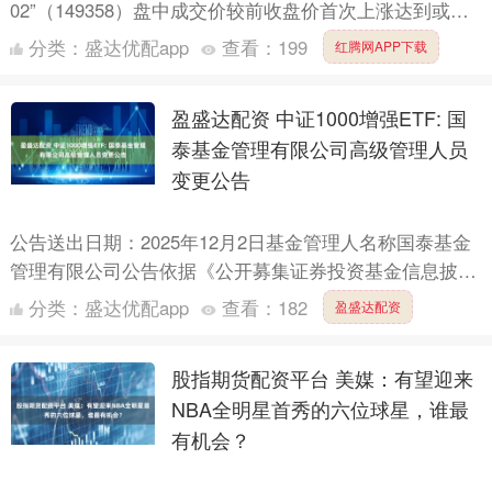
02”（149358）盘中成交价较前收盘价首次上涨达到或超
过20%，根据《深圳证券交易所债券交易规则》和《关于
分类：
盛达优配app
查看：
199
红腾网APP下载
对....
盈盛达配资 中证1000增强ETF: 国
泰基金管理有限公司高级管理人员
变更公告
公告送出日期：2025年12月2日基金管理人名称国泰基金
管理有限公司公告依据《公开募集证券投资基金信息披露
管理办法》、《证券基金经营机构董事、监事、高级管理
分类：
盛达优配app
查看：
182
盈盛达配资
人员....
股指期货配资平台 美媒：有望迎来
NBA全明星首秀的六位球星，谁最
有机会？