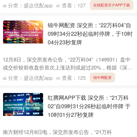
元，深股通净卖出4873.78万元，营业部....
分类：
盛达优配app
查看：
127
在线配资开户APP下载
锦牛网配资 深交所：“22万科04”自
09时34分22秒起临时停牌，于10时
04分23秒复牌
12月8日，深交所发布公告，“22万科04”（149931）盘中
成交价较前收盘价首次上涨达到或超过20%，根据《深圳
证券交易所债券交易规则》和《关于对债券匹配成....
分类：
盛达优配app
查看：
125
锦牛网配资
红腾网APP下载 深交所：“21万科
02”自09时31分26秒起临时停牌 于
10时01分27秒复牌
南方财经12月8日电，深交所发布公告，“21万科