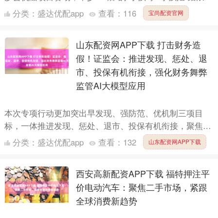
来，初登亚沙会大舞台。 帆船赛场为何“小鬼当家”....
分类：
盛达优配app
查看：
116
宝尚配资官网
山东配资网APP下载 打击财务造
假！证监会：推进发现、惩处、退
市、投保有机衔接，强化财务舞弊
监管AI大模型应用
本次专项行动更加突出早发现、强防范、优机制三项目
标，一体推进发现、惩处、退市、投保有机衔接，聚焦四
方面重点任务。一是进一步严密监管发现网络。优化分类
分类：
盛达优配app
查看：
132
山东配资网APP下载
监管，加强预....
西安高新配资APP下载 福特押注平
价电动汽车：聚焦二手市场，紧跟
全球消费新趋势