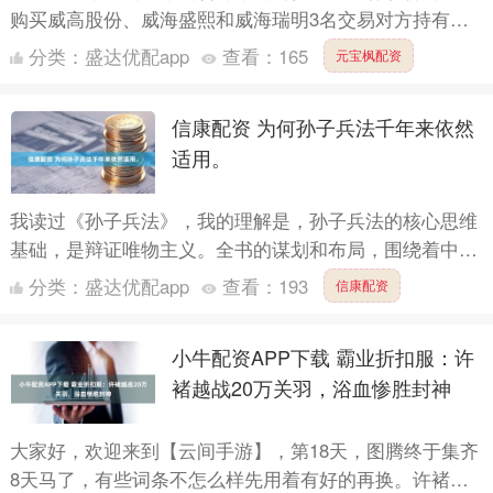
购买威高股份、威海盛熙和威海瑞明3名交易对方持有的
山东威高普瑞医药包装有限公司（简称“威高普瑞”）100%
分类：
盛达优配app
查看：
165
元宝枫配资
股....
信康配资 为何孙子兵法千年来依然
适用。
我读过《孙子兵法》，我的理解是，孙子兵法的核心思维
基础，是辩证唯物主义。全书的谋划和布局，围绕着中国
古代哲学中的天时、地利、人和三个要素，来进行战争的
分类：
盛达优配app
查看：
193
信康配资
策略部署。....
小牛配资APP下载 霸业折扣服：许
褚越战20万关羽，浴血惨胜封神
大家好，欢迎来到【云间手游】，第18天，图腾终于集齐
8天马了，有些词条不怎么样先用着有好的再换。许褚同