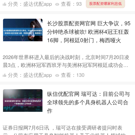
投资热潮未见降温迹象。汇编数据显示，截至7月31日当
分类：
盛达优配app
查看：
93
股票配资哪家利息低
周，....
长沙股票配资网官网 巨大争议，95
分钟绝杀球被吹! 欧洲杯4冠王狂轰
16脚，阿根廷0射门，梅西哑火
2026年世界杯进入最后的决战时刻，北京时间7月20日凌
晨3点，欧洲杯冠军西班牙与美洲杯冠军阿根廷成功会师
决赛，比赛中，上半场亚马尔小角度射门被扑，利桑德罗
分类：
盛达优配app
查看：
130
染黄....
纵信优配官网 瑞可达：目前公司与
全球领先的多个具身机器人公司合
作
证券日报网7月6日讯 ，瑞可达在接受调研者提问时表