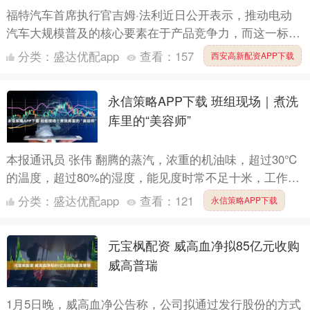
福特汽车首席执行官吉姆·法利近日公开表示，推动电动
汽车大规模普及的核心要素在于产品竞争力，而这一标准
应参照中国市场的成熟车型。他特别强调，当前美国消费
分类：
盛达优配app
查看：
157
西安高新配资APP下载
者对高性价....
永信策略APP下载 班组现场｜煮洗
库里的“美容师”
本报通讯员 张伟 翻腾的蒸汽，浓重的机油味，超过30℃
的温度，超过80%的湿度，能见度时常不足十米，工作服
从没有干透的时候……这就是机车煮洗工的工作日常。
分类：
盛达优配app
查看：
121
永信策略APP下载
煮洗....
元宝枫配资 威高血净拟85亿元收购
威高普瑞
1月5日晚，威高血净公告称，公司拟通过发行股份的方式