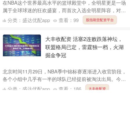
在NBA这个世界最高水平的篮球殿堂中，全明星更是一场
属于全球球迷的狂欢盛宴，而首次入选全明星阵容，对任
何一名球员而言，都是其职业生涯的重要里程碑，标志着
分类：
盛达优配app
查看：
99
股指期货配资平台
他们已跻....
大丰收配资 活塞2连败跌落神坛，
联盟格局已定，雷霆独一档，火湖
掘金争冠
北京时间11月29日，NBA季中锦标赛逐渐进入收官阶段，
各个小组中几乎有一半的球队已经提前被淘汰出局。今天
的多场比赛可谓东西部的强强对话，引人关注。东部的赛
分类：
盛达优配app
查看：
186
大丰收配资
场上....
期货配资的平台 “乐游广东”系列文
旅地图发布上线