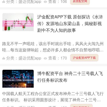
分类：
盛达优配app
查看：
106
易资配官网
沪金配资APP下载 原创探访《水浒
传》发源地山东梁山县，揭秘影视
剧中不为人知的故事
路见不平一声吼哇，该出手时就出手哇，风风火火闯九州
哇…每当这旋律响起，想必许多人都会情不自禁地哼唱。
这就是98版《水浒传》的主题曲，至今已过去20多年，每
分类：
盛达优配app
查看：
170
沪金配资APP下载
年的寒....
博牛配资平台 神舟二十三号载人飞
行任务标识发布
中国载人航天工程办公室正式发布神舟二十三号载人飞行
任务标识。 标识采用圆形设计，展现了神舟二十三号载
人飞船即将与中国空间站对接的场景，彰显了中国载人航