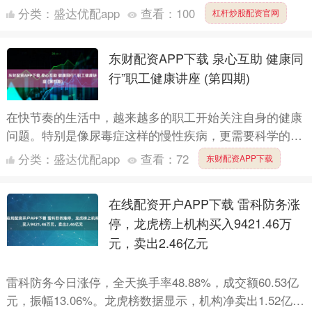
南海药、海汽集团等涨停板的壮观景象，不少投资者摩拳
分类：
盛达优配app
查看：
100
杠杆炒股配资官网
擦掌....
东财配资APP下载 泉心互助 健康同
行”职工健康讲座 (第四期)
在快节奏的生活中，越来越多的职工开始关注自身的健康
问题。特别是像尿毒症这样的慢性疾病，更需要科学的管
理和营养支持。如何在家中进行有效的护理？如何通过合
分类：
盛达优配app
查看：
72
东财配资APP下载
理的饮食改....
在线配资开户APP下载 雷科防务涨
停，龙虎榜上机构买入9421.46万
元，卖出2.46亿元
雷科防务今日涨停，全天换手率48.88%，成交额60.53亿
元，振幅13.06%。龙虎榜数据显示，机构净卖出1.52亿