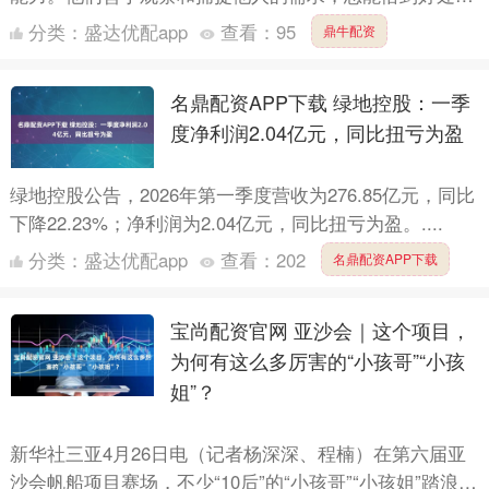
给予帮助，因此结下了广泛的贵人缘。马年对于属猴的人
分类：
盛达优配app
查看：
95
鼎牛配资
来说，是收....
名鼎配资APP下载 绿地控股：一季
度净利润2.04亿元，同比扭亏为盈
绿地控股公告，2026年第一季度营收为276.85亿元，同比
下降22.23%；净利润为2.04亿元，同比扭亏为盈。....
分类：
盛达优配app
查看：
202
名鼎配资APP下载
宝尚配资官网 亚沙会｜这个项目，
为何有这么多厉害的“小孩哥”“小孩
姐”？
新华社三亚4月26日电（记者杨深深、程楠）在第六届亚
沙会帆船项目赛场，不少“10后”的“小孩哥”“小孩姐”踏浪而