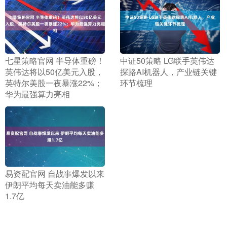
​七星策略官网 半导体重磅！
​中证50策略 LG联手英伟达
英伟达将以50亿美元入股，
探路AI机器人，产业链关键
英特尔美股一夜暴涨22%；
环节梳理
华为最强算力亮相
​易资配官网 自战事爆发以来
伊朗平均每天卖油能多赚
1.7亿