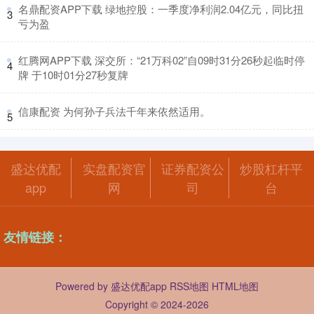
​名鼎配资APP下载 绿地控股：一季度净利润2.04亿元，同比扭
3
亏为盈
​红腾网APP下载 深交所：“21万科02”自09时31分26秒起临时停
4
牌 于10时01分27秒复牌
​信康配资 为何孙子兵法千年来依然适用。
5
盛达优配
实盘配资官
证券配资公
炒股杠杆平
app
网
司
台
友情链接：
Powered by
盛达优配app
RSS地图
HTML地图
Copyright
© 2024-2026